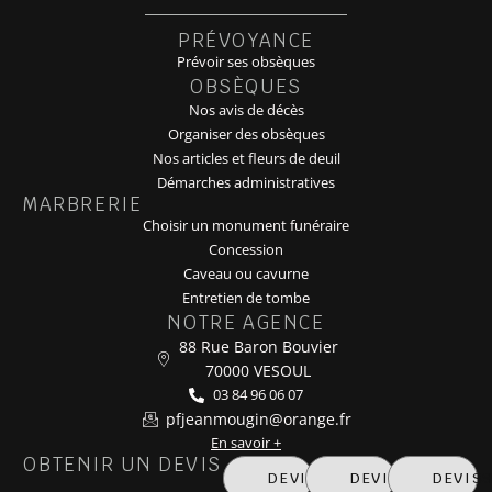
PRÉVOYANCE
Prévoir ses obsèques
OBSÈQUES
Nos avis de décès
Organiser des obsèques
Nos articles et fleurs de deuil
Démarches administratives
MARBRERIE
Choisir un monument funéraire
Concession
Caveau ou cavurne
Entretien de tombe
NOTRE AGENCE
88 Rue Baron Bouvier
70000 VESOUL
03 84 96 06 07
pfjeanmougin@orange.fr
En savoir +
OBTENIR UN DEVIS
DEVIS MARBRERIE
DEVIS OBSÈQUE
DEVIS