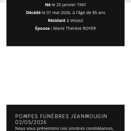
Né
le 25 janvier 1941
Décédé
le 01 mai 2026, à l'âge de 85 ans
Résidant
à Vesoul
Épouse :
Marie Thérèse ROYER
POMPES FUNÈBRES JEANMOUGIN
02/05/2026
Nous vous présentons nos sincères condoléances.