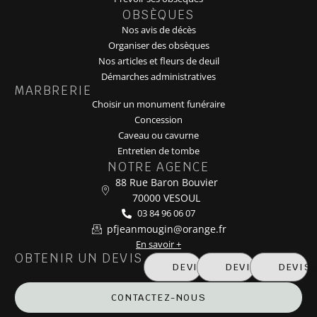
OBSÈQUES
Nos avis de décès
Organiser des obsèques
Nos articles et fleurs de deuil
Démarches administratives
MARBRERIE
Choisir un monument funéraire
Concession
Caveau ou cavurne
Entretien de tombe
NOTRE AGENCE
88 Rue Baron Bouvier
70000 VESOUL
03 84 96 06 07
pfjeanmougin@orange.fr
En savoir +
OBTENIR UN DEVIS
DEVIS MARBRERIE
DEVIS OBSÈQUE
DEVIS
CONTACTEZ-NOUS