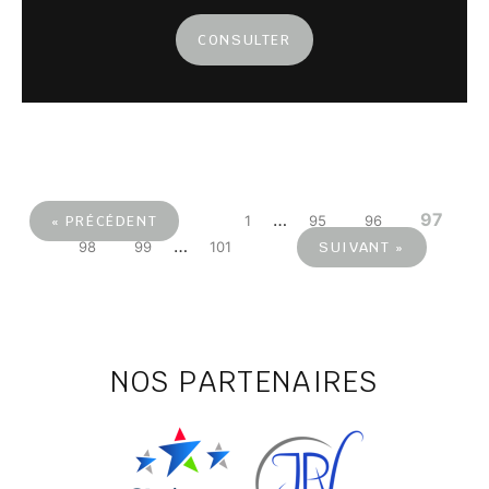
CONSULTER
…
97
« PRÉCÉDENT
1
95
96
…
98
99
101
SUIVANT »
NOS PARTENAIRES