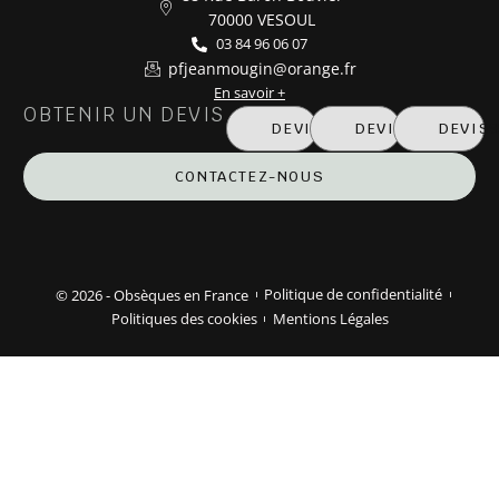
70000 VESOUL
03 84 96 06 07
pfjeanmougin@orange.fr
En savoir +
OBTENIR UN DEVIS
DEVIS MARBRERIE
DEVIS OBSÈQUE
DEVIS
CONTACTEZ-NOUS
© 2026 - Obsèques en France
Politique de confidentialité
Politiques des cookies
Mentions Légales