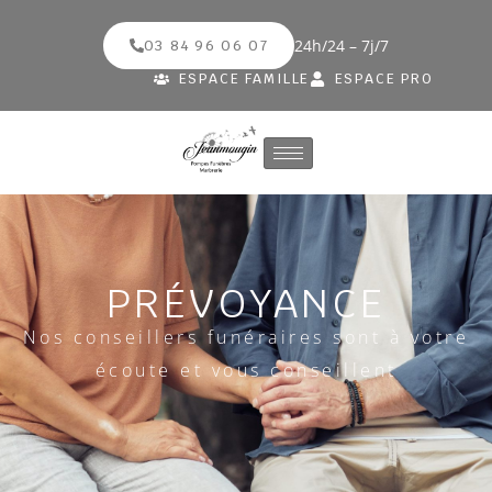
24h/24 – 7j/7
03 84 96 06 07
ESPACE FAMILLE
ESPACE PRO
PRÉVOYANCE
Nos conseillers funéraires sont à votre
écoute et vous conseillent