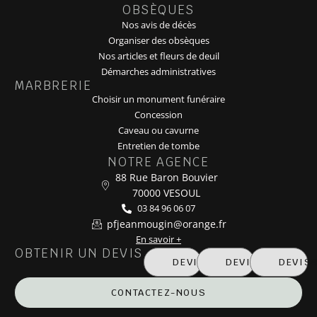
OBSÈQUES
Nos avis de décès
Organiser des obsèques
Nos articles et fleurs de deuil
Démarches administratives
MARBRERIE
Choisir un monument funéraire
Concession
Caveau ou cavurne
Entretien de tombe
NOTRE AGENCE
88 Rue Baron Bouvier
70000 VESOUL
03 84 96 06 07
pfjeanmougin@orange.fr
En savoir +
OBTENIR UN DEVIS
DEVIS MARBRERIE
DEVIS OBSÈQUE
DEVIS
CONTACTEZ-NOUS