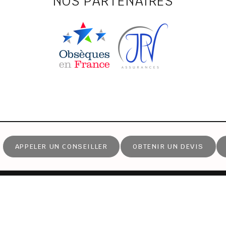
NOS PARTENAIRES
APPELER UN CONSEILLER
OBTENIR UN DEVIS
NOTRE AGENCE
88 Rue Baron Bouvier
70000 VESOUL
èques