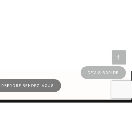
DEVIS RAPIDE
PRENDRE RENDEZ-VOUS
OBTENIR UN
DEVIS MARBRERIE
DEVIS OBSÈQUES
DEVIS PRÉVOYANCE
DEVIS