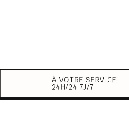
À VOTRE SERVICE
24H/24 7J/7
POMPES FUNÈBRES -
OBSÈQUES
MARBRERIE
Nos avis de décès
JEANMOUGIN
Organiser des obs